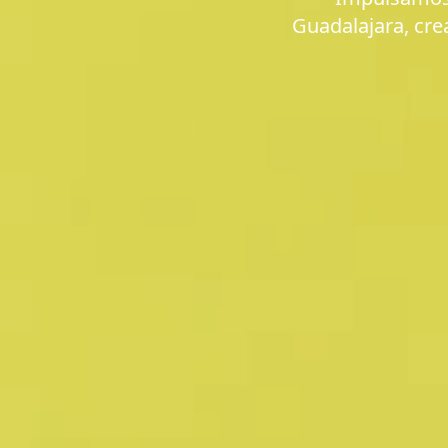
Guadalajara
, cr