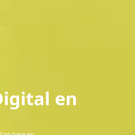
igital en
 Con base en